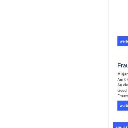
weit
Frau
Mirja
Am 07.
An di
Geschl
Fraue
weit
Zurück