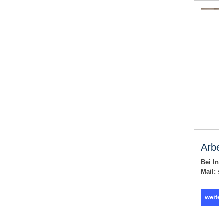
Arb
Bei I
Mail:
weit