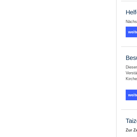
Hel
Nächst
weit
Bes
Dieser
Verstä
Kirche
weit
Tai
Zur Ze