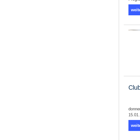
weit
Clu
donne
15.01.
weit