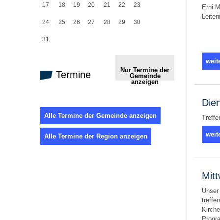
17
18
19
20
21
22
23
Erni M
Leiter
24
25
26
27
28
29
30
31
weit
Nur Termine der
Termine
Gemeinde
anzeigen
Die
Alle Termine der Gemeinde anzeigen
Treffe
weit
Alle Termine der Region anzeigen
Mit
Unser 
treffe
Kirche
Progra