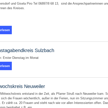
ersdorf und Gisela Piro Tel 06897/8 68 13, sind die Ansprechpartnerinnen un
innen des Kreises.
erlesen
nstagabendkreis Sulzbach
n: Erster Dienstag im Monat
erlesen
twochskreis Neuweiler
Mittwochskreis entstand in der Zeit, als Pfarrer Struß nach Neuweiler kam. S
n sich die Frauen wöchentlich, außer in der Ferien, nun im Sitzungszimmer un
. Er zählt ca. 20 Frauen und steht nach wie vor allen Interessierten offen. Da
mm beinhaltet z.B. ein