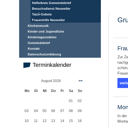
Helferkreis Gemeindebrief
Besuchsdienst Neuweiler
Taizé-Gebete
Gru
Frauenhilfe Neuweiler
Kirchenmusik
Kinder und Jugendliche
Kindertagesstätten
Gemeindebrief
Fra
Kontakt
Datenschutzerklärung
Zur Ze
nachge
Terminkalender
schön,
Frauen
August 2026
>>
weit
Mo
Di
Mi
Do
Fr
Sa
So
01
02
Mon
03
04
05
06
07
08
09
In der
10
11
12
13
14
15
16
Montag