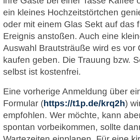
ihre Gäste bei einer Tasse Kaffee 
ein kleines Hochzeitstörtchen gen
oder mit einem Glas Sekt auf das 
Ereignis anstoßen. Auch eine klei
Auswahl Brautsträuße wird es vor 
kaufen geben. Die Trauung bzw. 
selbst ist kostenfrei.
Eine vorherige Anmeldung über ein
Formular (
https://t1p.de/krq2h
) wi
empfohlen. Wer möchte, kann abe
spontan vorbeikommen, sollte dan
Wartezeiten einplanen. Für eine ki