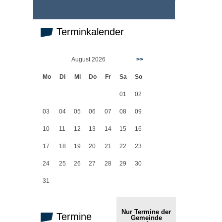
Terminkalender
August 2026
>>
Mo
Di
Mi
Do
Fr
Sa
So
01
02
03
04
05
06
07
08
09
10
11
12
13
14
15
16
17
18
19
20
21
22
23
24
25
26
27
28
29
30
31
Nur Termine der
Termine
Gemeinde